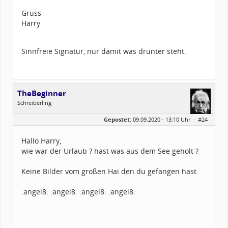
Gruss
Harry
Sinnfreie Signatur, nur damit was drunter steht.
TheBeginner
Schreiberling
Geschlecht:
keine Angabe
Gepostet:
09.09.2020 - 13:10 Uhr ·
#24
Herkunft:
Wunsiedel Bayern
Alter:
69
Beiträge:
797
Hallo Harry,
Dabei seit:
06 / 2013
wie war der Urlaub ? hast was aus dem See geholt ?
Keine Bilder vom großen Hai den du gefangen hast
:angel8: :angel8: :angel8: :angel8: