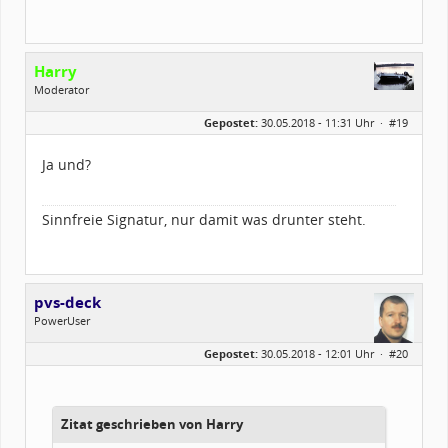
Harry
Moderator
Geschlecht:
Gepostet:
30.05.2018 - 11:31 Uhr ·
#19
Herkunft:
zwischen Augsburg und Ulm
Alter:
61
Beiträge:
2175
Ja und?
Dabei seit:
03 / 2003
Sinnfreie Signatur, nur damit was drunter steht.
pvs-deck
PowerUser
Geschlecht:
Gepostet:
30.05.2018 - 12:01 Uhr ·
#20
Alter:
55
Beiträge:
1344
Dabei seit:
02 / 2009
Zitat geschrieben von Harry