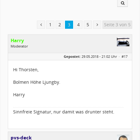
1
2
3
4
5
Seite 3 von 5
Harry
Moderator
Geschlecht:
Gepostet:
29.05.2018 - 21:02 Uhr ·
#17
Herkunft:
zwischen Augsburg und Ulm
Alter:
61
Beiträge:
2175
Hi Thorsten,
Dabei seit:
03 / 2003
Bolmen Höhe Ljungby.
Harry
Sinnfreie Signatur, nur damit was drunter steht.
pvs-deck