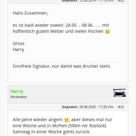
Gepostet:
12.05.2019 - 11:13 Uhr ·
#22
Herkunft:
zwischen Augsburg und Ulm
Alter:
61
Beiträge:
2175
Hallo Zusammen,
Dabei seit:
03 / 2003
es ist bald wieder soweit: 24.05. - 08.06. ..... mit
hoffentlich gutem Wetter und vielen Fischen
Gruss
Harry
Sinnfreie Signatur, nur damit was drunter steht.
Harry
Moderator
Geschlecht:
Gepostet:
28.08.2020 - 17:20 Uhr ·
#23
Herkunft:
zwischen Augsburg und Ulm
Alter:
61
Beiträge:
2175
Alle Jahre wieder angeln
, aber dieses mal nur
Dabei seit:
03 / 2003
eine Woche und in McPom (50km vor Rostock).
Samstag in einer Woche gehts zurück.