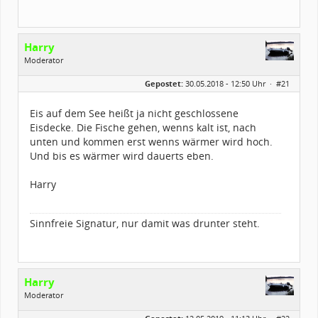
Harry
Moderator
Geschlecht:
Gepostet:
30.05.2018 - 12:50 Uhr ·
#21
Herkunft:
zwischen Augsburg und Ulm
Alter:
61
Beiträge:
2175
Eis auf dem See heißt ja nicht geschlossene
Dabei seit:
03 / 2003
Eisdecke. Die Fische gehen, wenns kalt ist, nach
unten und kommen erst wenns wärmer wird hoch.
Und bis es wärmer wird dauerts eben.
Harry
Sinnfreie Signatur, nur damit was drunter steht.
Harry
Moderator
Geschlecht: