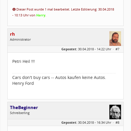
Dieser Post wurde 1 mal bearbeitet. Letzte Editierung: 30.04.2018
- 10:13 Uhr von
Harry
.
rh
Administrator
Geschlecht:
Gepostet:
30.04.2018 - 14:22 Uhr ·
#7
Herkunft:
Germany
Alter:
26
Homepage:
e-lab.de
Petri Heil !!!
Beiträge:
5558
Dabei seit:
03 / 2002
Cars don't buy cars -- Autos kaufen keine Autos.
Henry Ford
TheBeginner
Schreiberling
Geschlecht:
keine Angabe
Gepostet:
30.04.2018 - 16:34 Uhr ·
#8
Herkunft:
Wunsiedel Bayern
Alter:
69