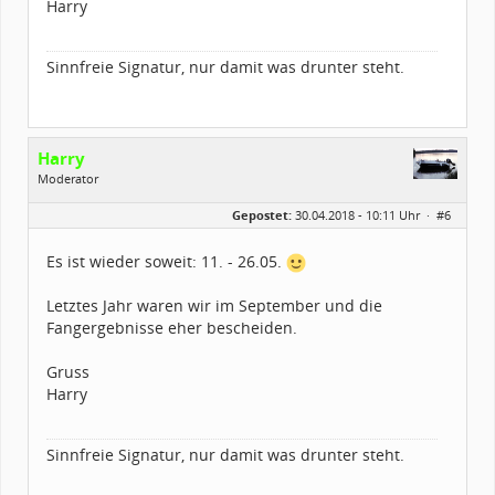
Harry
Sinnfreie Signatur, nur damit was drunter steht.
Harry
Moderator
Geschlecht:
Gepostet:
30.04.2018 - 10:11 Uhr ·
#6
Herkunft:
zwischen Augsburg und Ulm
Alter:
61
Beiträge:
2175
Es ist wieder soweit: 11. - 26.05.
Dabei seit:
03 / 2003
Letztes Jahr waren wir im September und die
Fangergebnisse eher bescheiden.
Gruss
Harry
Sinnfreie Signatur, nur damit was drunter steht.