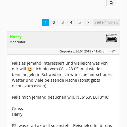
1
2
3
4
5
Seite 1 von 5
Harry
Moderator
Geschlecht:
Gepostet:
26.04.2015 - 11:42 Uhr ·
#1
Herkunft:
zwischen Augsburg und Ulm
Alter:
61
Beiträge:
2175
Falls es jemand interessiert und vielleicht was von
Dabei seit:
03 / 2003
mir will
: Ich bin vom 08. - 23.05. mal wieder
beim angeln in Schweden. Ich wünsche mir schönes
Wetter und viele beissende Fische (sonst gibts
nichts zum essen).
Falls mich jemand besuchen will: N56°53', E013°46'
Gruss
Harry
PS: was grad aktuell so ansteht: Beispielcode für das