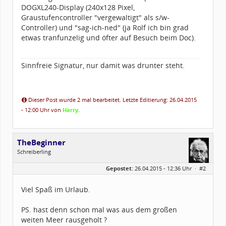
DOGXL240-Display (240x128 Pixel,
Graustufencontroller "vergewaltigt" als s/w-
Controller) und "sag-ich-ned" (ja Rolf ich bin grad
etwas tranfunzelig und öfter auf Besuch beim Doc).
Sinnfreie Signatur, nur damit was drunter steht.
Dieser Post wurde 2 mal bearbeitet. Letzte Editierung: 26.04.2015
- 12:00 Uhr von
Harry
.
TheBeginner
Schreiberling
Geschlecht:
keine Angabe
Gepostet:
26.04.2015 - 12:36 Uhr ·
#2
Herkunft:
Wunsiedel Bayern
Alter:
69
Beiträge:
797
Viel Spaß im Urlaub.
Dabei seit:
06 / 2013
PS. hast denn schon mal was aus dem großen
weiten Meer rausgeholt ?