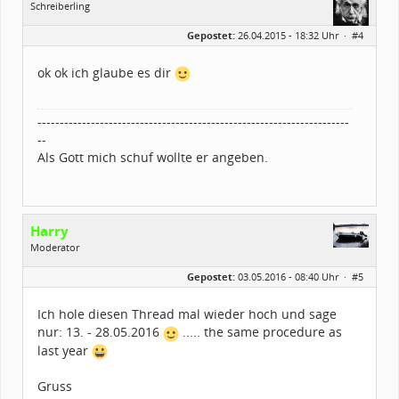
Schreiberling
Geschlecht:
keine Angabe
Gepostet:
26.04.2015 - 18:32 Uhr ·
#4
Herkunft:
Wunsiedel Bayern
Alter:
69
Beiträge:
797
ok ok ich glaube es dir
Dabei seit:
06 / 2013
----------------------------------------------------------------------
--
Als Gott mich schuf wollte er angeben.
Harry
Moderator
Geschlecht:
Gepostet:
03.05.2016 - 08:40 Uhr ·
#5
Herkunft:
zwischen Augsburg und Ulm
Alter:
61
Beiträge:
2175
Ich hole diesen Thread mal wieder hoch und sage
Dabei seit:
03 / 2003
nur: 13. - 28.05.2016
..... the same procedure as
last year
Gruss