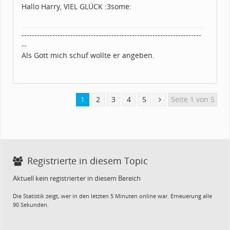
Beiträge:
797
Hallo Harry, VIEL GLÜCK :3some:
Dabei seit:
06 / 2013
----------------------------------------------------------------------
--
Als Gott mich schuf wollte er angeben.
1
2
3
4
5
Seite 1 von 5
Registrierte in diesem Topic
Aktuell kein registrierter in diesem Bereich
Die Statistik zeigt, wer in den letzten 5 Minuten online war. Erneuerung alle
90 Sekunden.