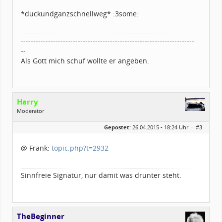
*duckundganzschnellweg* :3some:
----------------------------------------------------------------------
--
Als Gott mich schuf wollte er angeben.
Harry
Moderator
Geschlecht:
Gepostet:
26.04.2015 - 18:24 Uhr ·
#3
Herkunft:
zwischen Augsburg und Ulm
Alter:
61
Beiträge:
2175
@ Frank:
topic.php?t=2932
Dabei seit:
03 / 2003
Sinnfreie Signatur, nur damit was drunter steht.
TheBeginner