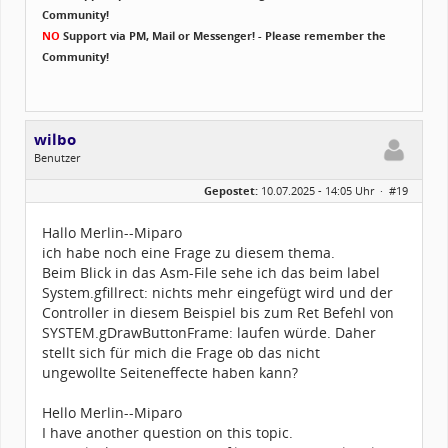
Community!
NO
Support via PM, Mail or Messenger! - Please remember the
Community!
wilbo
Benutzer
Geschlecht:
Gepostet:
10.07.2025 - 14:05 Uhr ·
#19
Alter:
70
Beiträge:
70
Dabei seit:
11 / 2023
Hallo Merlin--Miparo
ich habe noch eine Frage zu diesem thema.
Beim Blick in das Asm-File sehe ich das beim label
System.gfillrect: nichts mehr eingefügt wird und der
Controller in diesem Beispiel bis zum Ret Befehl von
SYSTEM.gDrawButtonFrame: laufen würde. Daher
stellt sich für mich die Frage ob das nicht
ungewollte Seiteneffecte haben kann?
Hello Merlin--Miparo
I have another question on this topic.