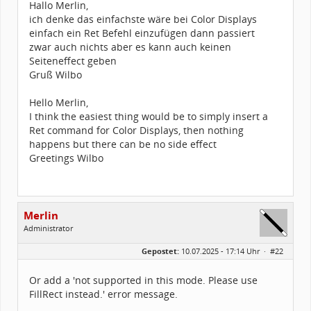
Hallo Merlin,
ich denke das einfachste wäre bei Color Displays
einfach ein Ret Befehl einzufügen dann passiert
zwar auch nichts aber es kann auch keinen
Seiteneffect geben
Gruß Wilbo
Hello Merlin,
I think the easiest thing would be to simply insert a
Ret command for Color Displays, then nothing
happens but there can be no side effect
Greetings Wilbo
Merlin
Administrator
Geschlecht:
Gepostet:
10.07.2025 - 17:14 Uhr ·
#22
Alter:
26
Beiträge:
1502
Dabei seit:
03 / 2005
Or add a 'not supported in this mode. Please use
FillRect instead.' error message.