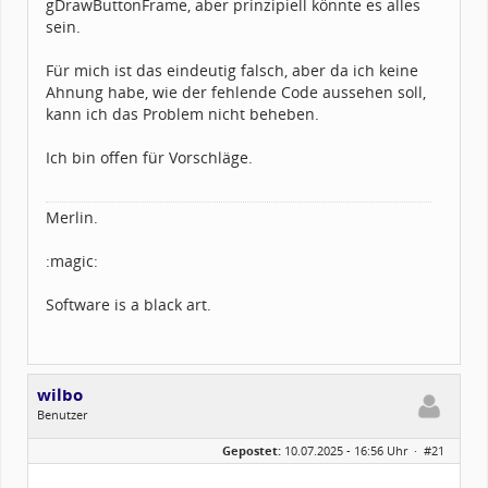
gDrawButtonFrame, aber prinzipiell könnte es alles
sein.
Für mich ist das eindeutig falsch, aber da ich keine
Ahnung habe, wie der fehlende Code aussehen soll,
kann ich das Problem nicht beheben.
Ich bin offen für Vorschläge.
Merlin.
:magic:
Software is a black art.
wilbo
Benutzer
Geschlecht:
Gepostet:
10.07.2025 - 16:56 Uhr ·
#21
Alter:
70
Beiträge:
70
Dabei seit:
11 / 2023