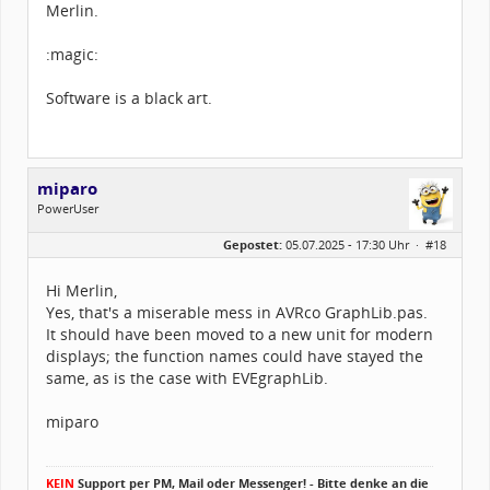
Merlin.
:magic:
Software is a black art.
miparo
PowerUser
Geschlecht:
Gepostet:
05.07.2025 - 17:30 Uhr ·
#18
Herkunft:
Germany
Alter:
60
Beiträge:
1017
Hi Merlin,
Dabei seit:
09 / 2007
Yes, that's a miserable mess in AVRco GraphLib.pas.
It should have been moved to a new unit for modern
displays; the function names could have stayed the
same, as is the case with EVEgraphLib.
miparo
KEIN
Support per PM, Mail oder Messenger! - Bitte denke an die