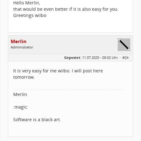
Hello Merlin,
that would be even better if it is also easy for you.
Greetings wilbo
Merlin
Administrator
Geschlecht:
Gepostet:
11.07.2025 - 00:02 Uhr ·
#24
Alter:
26
Beiträge:
1502
Dabei seit:
03 / 2005
It is very easy for me wilbo. I will post here
tomorrow.
Merlin.
:magic:
Software is a black art.