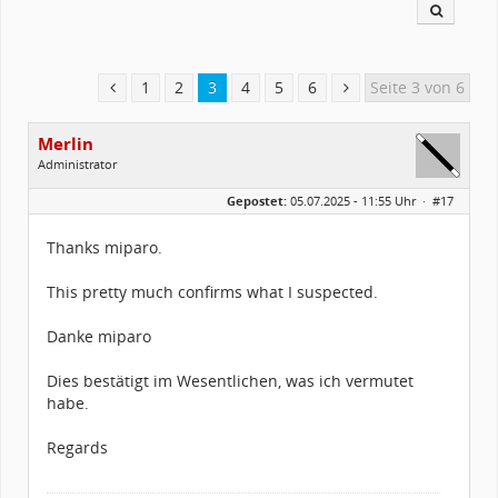
1
2
3
4
5
6
Seite 3 von 6
Merlin
Administrator
Geschlecht:
Gepostet:
05.07.2025 - 11:55 Uhr ·
#17
Alter:
26
Beiträge:
1502
Dabei seit:
03 / 2005
Thanks miparo.
This pretty much confirms what I suspected.
Danke miparo
Dies bestätigt im Wesentlichen, was ich vermutet
habe.
Regards