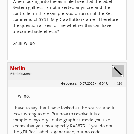
When looking into the asm-file I see that the label
System.gfillrect: is not inserted anymore and the
controller in this example would run until the Ret
command of SYSTEM.gDrawButtonFrame:. Therefore
the question arises for me whether this can have
unwanted side effects?
Gruß wilbo
Merlin
Administrator
Geschlecht:
Gepostet:
10.07.2025 - 16:34 Uhr ·
#20
Alter:
26
Beiträge:
1502
Dabei seit:
03 / 2005
Hi wilbo.
I have to say that I have looked at the source and it
looks wrong to me. But how to resolve it is a
complete mystery. In the graphics mode you use it
seems that you
must
specify RA8875. If you do not
the gFillRect label is generated, but no code,