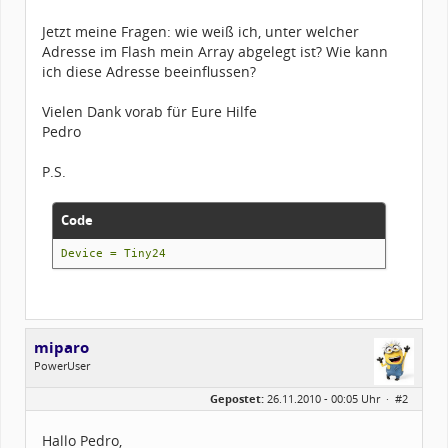
Jetzt meine Fragen: wie weiß ich, unter welcher
Adresse im Flash mein Array abgelegt ist? Wie kann
ich diese Adresse beeinflussen?
Vielen Dank vorab für Eure Hilfe
Pedro
P.S.
Code
Device = Tiny24
miparo
PowerUser
Geschlecht:
Gepostet:
26.11.2010 - 00:05 Uhr ·
#2
Herkunft:
Germany
Alter:
60
Beiträge:
1017
Hallo Pedro,
Dabei seit:
09 / 2007