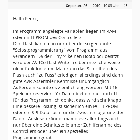
Geschlecht:
Gepostet:
26.11.2010 - 10:03 Uhr ·
#3
Herkunft:
Gera
Alter:
63
Beiträge:
123
Hallo Pedro,
Dabei seit:
04 / 2003
im Programm angelegte Variablen liegen im RAM
oder im EEPROM des Controllers.
Den Flash kann man nur über die so genannte
"Selbstprogrammierung" vom Programm aus
verändern. Da der Tiny24 keinen Bootblock besitzt,
wird der AVRCo FlashWrite-Treiber möglicherweise
nicht funktionieren. Man kann das Schreiben des
Flash auch "zu Fuss" erledigen, allerdings sind dann
gute AVR-Assembler-Kentnisse unumgänglich.
Außerdem könnte es ziemlich eng werden. Mit 1k
Speicher reserviert für Daten bleiben nur noch 1k
für das Programm, ich denke, dass wird sehr knapp.
Eine bessere Lösung ist sicherlich ein I²C-EEPROM
oder ein SPI-DataFlash für die Zwischenlagerung der
Daten. Auslesen könnte man diese allerdings auch
nur über eine Schnittstelle unter Zuhilfenahme des
Controllers oder über ein spezielles
Programmiergerät.