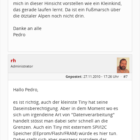
mich in dieser Hinsicht vorstellen wie ein Kleinkind,
das gerade laufen lernt. Da ist ein Fußmarsch über
die ötztaler Alpen noch nicht drin.
Danke an alle
Pedro
rh
Administrator
Geschlecht:
Gepostet:
27.11.2010 - 17:26 Uhr ·
#7
Herkunft:
Germany
Alter:
26
Homepage:
e-lab.de
Hallo Pedro,
Beiträge:
5558
Dabei seit:
03 / 2002
es ist richtig, auch der kleinste Tiny hat seine
Daseinsberechtigung. Aber in dem Moment wo es
sich um irgendeine Art von "Datenverarbeitung"
handelt stösst man dabei sehr schnell an die
Grenzen. Auch ein Tiny mit externem SPI/I2C
Speicher (EEprom/Flash/FRAM) würde es hier tun.
Dabei stellt sich aber meistens trotzdem das