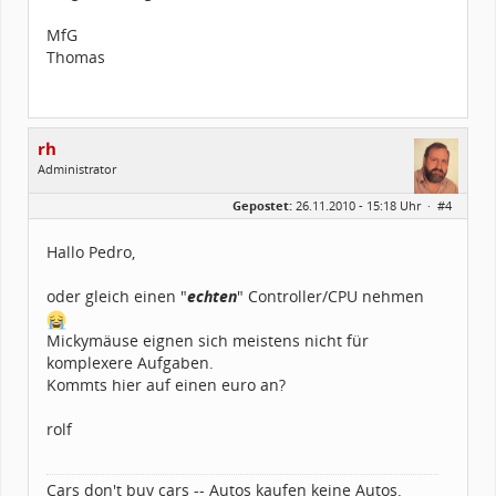
MfG
Thomas
rh
Administrator
Geschlecht:
Gepostet:
26.11.2010 - 15:18 Uhr ·
#4
Herkunft:
Germany
Alter:
26
Homepage:
e-lab.de
Hallo Pedro,
Beiträge:
5558
Dabei seit:
03 / 2002
oder gleich einen "
echten
" Controller/CPU nehmen
Mickymäuse eignen sich meistens nicht für
komplexere Aufgaben.
Kommts hier auf einen euro an?
rolf
Cars don't buy cars -- Autos kaufen keine Autos.