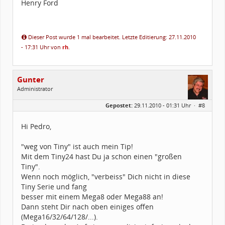
Henry Ford
Dieser Post wurde 1 mal bearbeitet. Letzte Editierung: 27.11.2010
- 17:31 Uhr von
rh
.
Gunter
Administrator
Geschlecht:
Gepostet:
29.11.2010 - 01:31 Uhr ·
#8
Herkunft:
Frankfurt Main / Germany
Beiträge:
1697
Dabei seit:
02 / 2003
Hi Pedro,
"weg von Tiny" ist auch mein Tip!
Mit dem Tiny24 hast Du ja schon einen "großen
Tiny".
Wenn noch möglich, "verbeiss" Dich nicht in diese
Tiny Serie und fang
besser mit einem Mega8 oder Mega88 an!
Dann steht Dir nach oben einiges offen
(Mega16/32/64/128/...).