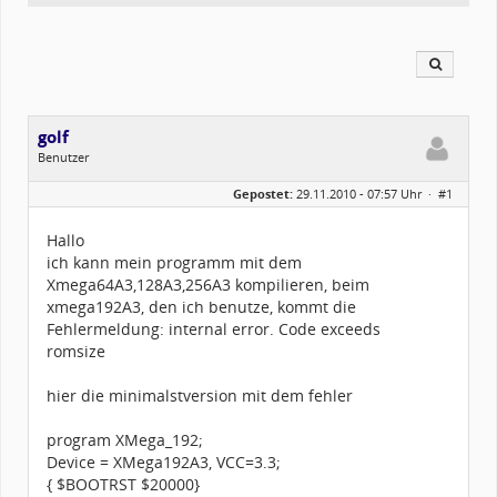
golf
Benutzer
Geschlecht:
Gepostet:
29.11.2010 - 07:57 Uhr ·
#1
Herkunft:
Donauwörth
Alter:
73
Beiträge:
267
Hallo
Dabei seit:
11 / 2009
ich kann mein programm mit dem
Xmega64A3,128A3,256A3 kompilieren, beim
xmega192A3, den ich benutze, kommt die
Fehlermeldung: internal error. Code exceeds
romsize
hier die minimalstversion mit dem fehler
program XMega_192;
Device = XMega192A3, VCC=3.3;
{ $BOOTRST $20000}