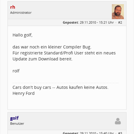
rh
Administrator
Geschlecht:
Gepostet:
29.11.2010 - 15:21 Uhr ·
#2
Herkunft:
Germany
Alter:
26
Homepage:
e-lab.de
Hallo golf,
Beiträge:
5558
Dabei seit:
03 / 2002
das war noch ein kleiner Compiler Bug.
Für registrierte Standard/Profi User steht ein neues
Update zum Download bereit.
rolf
Cars don't buy cars -- Autos kaufen keine Autos.
Henry Ford
golf
Benutzer
Geschlecht:
Gepostet:
29.11.2010 - 15:40 Uhr ·
#3
Herkunft:
Donauwörth