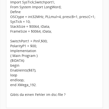
Import SysTick,Switchport1;
From System Import LongWord;
Define
OSCtype = int32MHz, PLLmul=4, prescB=1, prescC=1;
SysTick = 10;
StackSize = $0064, iData;
FrameSize = $0064, iData;
SwitchPort1 = PinF,$00;
PolarityP1 = $00;
Implementation
{ Main Program }
{$IDATA}
begin
EnableInts($87);
loop
endloop;
end XMega_192.
Gibts da einen Fehler im dsc-file ?