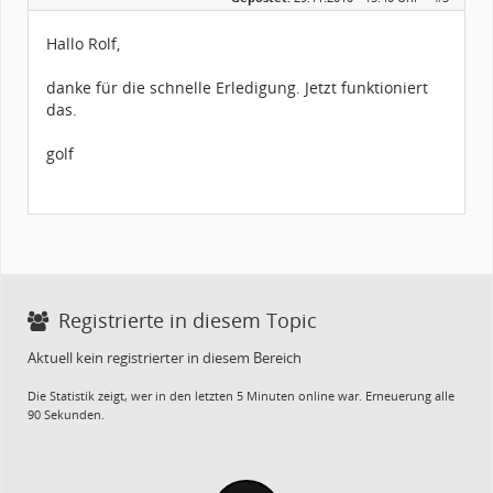
Alter:
73
Beiträge:
267
Hallo Rolf,
Dabei seit:
11 / 2009
danke für die schnelle Erledigung. Jetzt funktioniert
das.
golf
Registrierte in diesem Topic
Aktuell kein registrierter in diesem Bereich
Die Statistik zeigt, wer in den letzten 5 Minuten online war. Erneuerung alle
90 Sekunden.