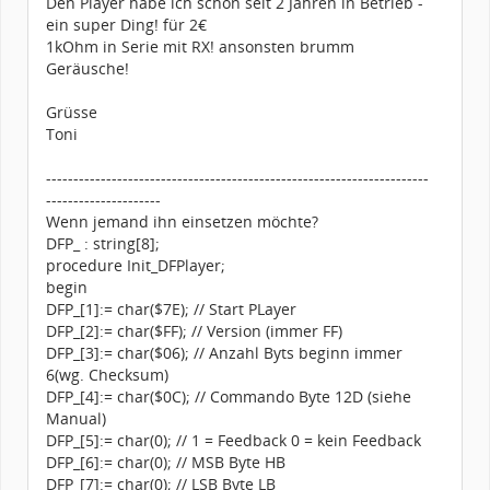
Den Player habe ich schon seit 2 Jahren in Betrieb -
ein super Ding! für 2€
1kOhm in Serie mit RX! ansonsten brumm
Geräusche!
Grüsse
Toni
----------------------------------------------------------------------
---------------------
Wenn jemand ihn einsetzen möchte?
DFP_ : string[8];
procedure Init_DFPlayer;
begin
DFP_[1]:= char($7E); // Start PLayer
DFP_[2]:= char($FF); // Version (immer FF)
DFP_[3]:= char($06); // Anzahl Byts beginn immer
6(wg. Checksum)
DFP_[4]:= char($0C); // Commando Byte 12D (siehe
Manual)
DFP_[5]:= char(0); // 1 = Feedback 0 = kein Feedback
DFP_[6]:= char(0); // MSB Byte HB
DFP_[7]:= char(0); // LSB Byte LB