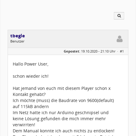
tbegle
Benutzer
Geschlecht:
keine Angabe
Gepostet:
19.10.2020 - 21:10 Uhr ·
#1
Alter:
66
Beiträge:
150
Dabei seit:
01 / 2018
Hallo Power User,
schon wieder ich!
Hat jemand von euch mit diesem Player schon x
Kontakt gehabt?
Ich möchte (muss) die Baudrate von 9600(default)
auf 115kB ändern
Im Netz hatte ich nur Arduino geschnipsel und
keine Lösung gefunden die mich immer mehr
verwirrten!
Dem Manual konnte ich auch nichts zu entlocken!