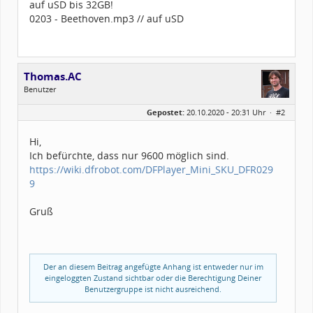
auf uSD bis 32GB!
0203 - Beethoven.mp3 // auf uSD
Thomas.AC
Benutzer
Geschlecht:
keine Angabe
Gepostet:
20.10.2020 - 20:31 Uhr ·
#2
Alter:
45
Beiträge:
308
Dabei seit:
07 / 2013
Hi,
Ich befürchte, dass nur 9600 möglich sind.
https://wiki.dfrobot.com/DFPlayer_Mini_SKU_DFR029
9
Gruß
Der an diesem Beitrag angefügte Anhang ist entweder nur im
eingeloggten Zustand sichtbar oder die Berechtigung Deiner
Benutzergruppe ist nicht ausreichend.