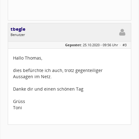
tbegle
Benutzer
Geschlecht:
keine Angabe
Gepostet:
25.10.2020 - 09:56 Uhr ·
#3
Alter:
66
Beiträge:
150
Dabei seit:
01 / 2018
Hallo Thomas,
dies befürchte ich auch, trotz gegenteiliger
Aussagen im Netz.
Danke dir und einen schönen Tag
Grüss
Toni