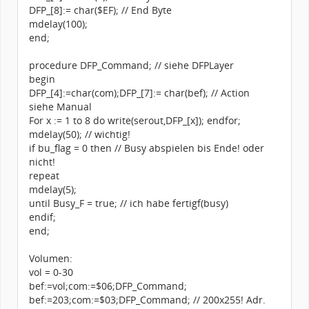
DFP_[8]:= char($EF); // End Byte
mdelay(100);
end;
procedure DFP_Command; // siehe DFPLayer
begin
DFP_[4]:=char(com);DFP_[7]:= char(bef); // Action
siehe Manual
For x := 1 to 8 do write(serout,DFP_[x]); endfor;
mdelay(50); // wichtig!
if bu_flag = 0 then // Busy abspielen bis Ende! oder
nicht!
repeat
mdelay(5);
until Busy_F = true; // ich habe fertigf(busy)
endif;
end;
Volumen:
vol = 0-30
bef:=vol;com:=$06;DFP_Command;
bef:=203;com:=$03;DFP_Command; // 200x255! Adr.