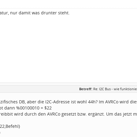
atur, nur damit was drunter steht.
Betreff:
Re: I2C Bus - wie funktion
ezifisches DB, aber die I2C-Adresse ist wohl 44h? Im AVRCo wird d
bt dann %00100010 = $22
eibbit wird durch den AVRCo gesetzt bzw. ergänzt. Um das jetzt mi
2,Befehl)
)