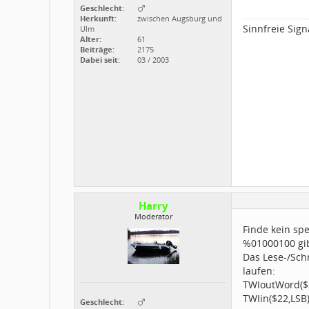
Geschlecht:
Herkunft:
zwischen Augsburg und
Sinnfreie Sign
Ulm
Alter:
61
Beiträge:
2175
Dabei seit:
03 / 2003
Harry
Moderator
Finde kein sp
%01000100 gi
Das Lese-/Schr
laufen:
TWIoutWord($2
TWIin($22,LSB
Geschlecht: