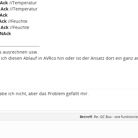
Ack
//Temperatur
,
Ack
//Temperatur
Ack
Ack
//Feuchte
,
Ack
//Feuchte
NAck
--------------------------
s ausrechnen usw.
ch diesen Ablauf in AVRco hin oder ist der Ansatz dort ein ganz a
be ich nicht, aber das Problem gefällt mir.
Betreff:
Re: I2C Bus - wie funktion