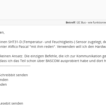
Betreff:
I2C Bus - wie funktioni
en,
einen SHT31-D (Temperatur- und Feuchtigkeits-) Sensor zugelegt, 
nter AVRco Pascal "mit ihm reden". Verwenden will ich den Hardwa
r keinen Ansatz. Die einzigen Befehle, die ich zur Kommunikation 
 dass ich das Teil schon über BASCOM ausprobiert habe und dort ha
--------------------------
Schreibbit senden
enden
nden
Lesebit senden