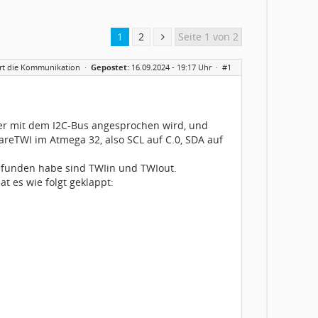
1
2
Seite 1 von 2
ert die Kommunikation
·
Gepostet:
16.09.2024 - 19:17 Uhr ·
#1
der mit dem I2C-Bus angesprochen wird, und
reTWI im Atmega 32, also SCL auf C.0, SDA auf
gefunden habe sind TWIin und TWIout.
t es wie folgt geklappt: