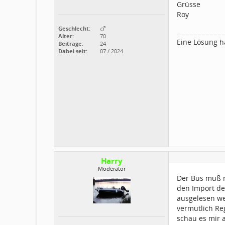
Grüsse
Roy
Geschlecht:
Alter:
70
Eine Lösung ha
Beiträge:
24
Dabei seit:
07 / 2024
Harry
Moderator
Der Bus muß n
den Import de
ausgelesen we
vermutlich Reg
schau es mir a