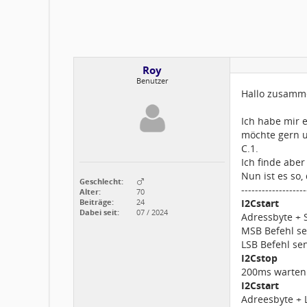
Roy
Benutzer
Hallo zusamm
Ich habe mir 
möchte gern u
C.1.
Ich finde abe
Nun ist es so,
Geschlecht:
-------------------
Alter:
70
Beiträge:
24
I2Cstart
Dabei seit:
07 / 2024
Adressbyte + 
MSB Befehl s
LSB Befehl se
I2Cstop
200ms warten
I2Cstart
Adreesbyte + 