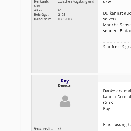
usw.
Herkunft:
zwischen Augsburg und
Ulm
Alter:
61
Du kannst auc
Beiträge:
2175
setzen.
Dabei seit:
03 / 2003
Manche Senso
senden. Einfa
Sinnfreie Sign
Roy
Benutzer
Danke erstmal
kannst Du mal
Gruß
Roy
Eine Lösung ha
Geschlecht: