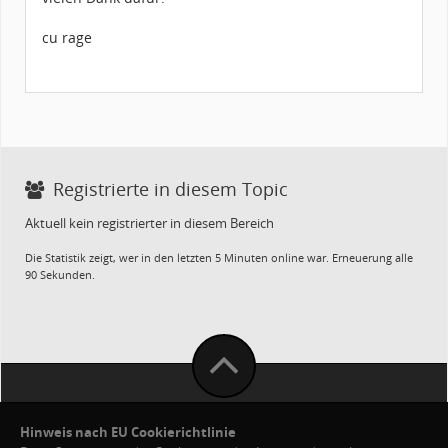
cu rage
Registrierte in diesem Topic
Aktuell kein registrierter in diesem Bereich
Die Statistik zeigt, wer in den letzten 5 Minuten online war. Erneuerung alle
90 Sekunden.
Hinweis nach EU Cookierichtlinie
Cookies von diesem Forum entfernen
·
FAQ / Hilfe
·
Teamseite