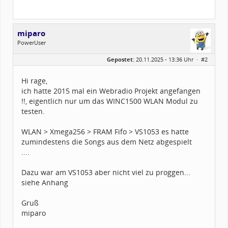
miparo
PowerUser
Geschlecht:
Gepostet:
20.11.2025 - 13:36 Uhr ·
#2
Herkunft:
Germany
Alter:
60
Beiträge:
1017
Hi rage,
Dabei seit:
09 / 2007
ich hatte 2015 mal ein Webradio Projekt angefangen
!!, eigentlich nur um das WINC1500 WLAN Modul zu
testen.
WLAN > Xmega256 > FRAM Fifo > VS1053 es hatte
zumindestens die Songs aus dem Netz abgespielt
....
Dazu war am VS1053 aber nicht viel zu proggen...
siehe Anhang
Gruß
miparo