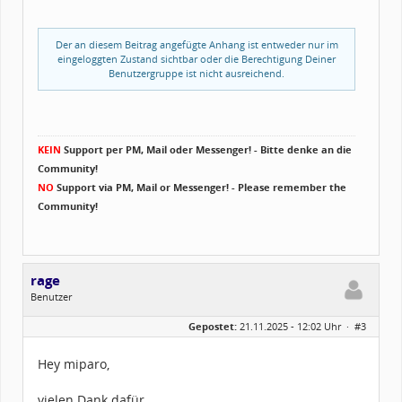
Der an diesem Beitrag angefügte Anhang ist entweder nur im
eingeloggten Zustand sichtbar oder die Berechtigung Deiner
Benutzergruppe ist nicht ausreichend.
KEIN
Support per PM, Mail oder Messenger! - Bitte denke an die
Community!
NO
Support via PM, Mail or Messenger! - Please remember the
Community!
rage
Benutzer
Geschlecht:
keine Angabe
Gepostet:
21.11.2025 - 12:02 Uhr ·
#3
Alter:
66
Homepage:
processanalytik.de
Beiträge:
241
Hey miparo,
Dabei seit:
02 / 2007
vielen Dank dafür.