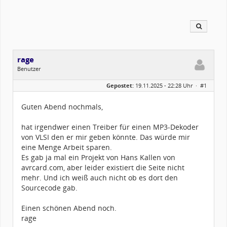
rage
Benutzer
Geschlecht:
keine Angabe
Gepostet:
19.11.2025 - 22:28 Uhr ·
#1
Alter:
66
Homepage:
processanalytik.de
Beiträge:
241
Guten Abend nochmals,
Dabei seit:
02 / 2007
hat irgendwer einen Treiber für einen MP3-Dekoder
von VLSI den er mir geben könnte. Das würde mir
eine Menge Arbeit sparen.
Es gab ja mal ein Projekt von Hans Kallen von
avrcard.com, aber leider existiert die Seite nicht
mehr. Und ich weiß auch nicht ob es dort den
Sourcecode gab.
Einen schönen Abend noch.
rage