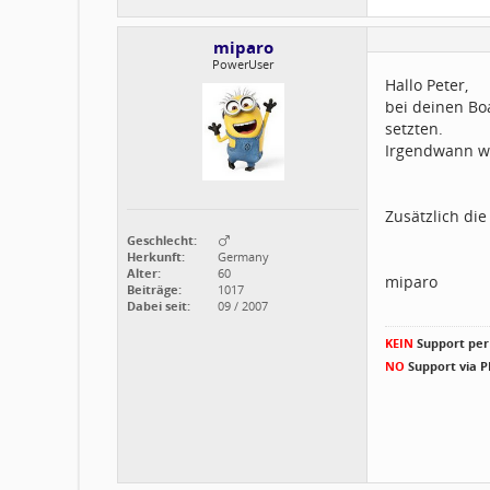
miparo
PowerUser
Hallo Peter,
bei deinen Bo
setzten.
Irgendwann wi
Zusätzlich di
Geschlecht:
Herkunft:
Germany
Alter:
60
miparo
Beiträge:
1017
Dabei seit:
09 / 2007
KEIN
Support per 
NO
Support via 