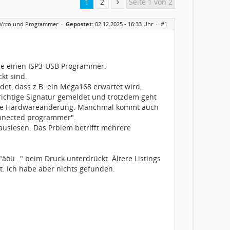
1
2
Seite 1 von 2
Vrco und Programmer
·
Gepostet:
02.12.2025 - 16:33 Uhr ·
#1
abe einen ISP3-USB Programmer.
kt sind.
det, dass z.B. ein Mega168 erwartet wird,
 richtige Signatur gemeldet und trotzdem geht
 keine Hardwareänderung. Manchmal kommt auch
onnected programmer".
auslesen. Das Prblem betrifft mehrere
äöü _" beim Druck unterdrückt. Ältere Listings
t. Ich habe aber nichts gefunden.