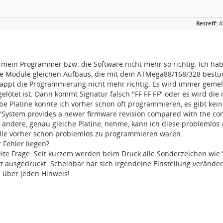
Betreff:
A
l mein Programmer bzw. die Software nicht mehr so richtig. Ich h
ge Module gleichen Aufbaus, die mit dem ATMega88/168/328 bestüc
klappt die Programmierung nicht mehr richtig. Es wird immer gemel
elötet ist. Dann kommt Signatur falsch "FF FF FF" oder es wird die
elbe Platine konnte ich vorher schon oft programmieren, es gibt
"System provides a newer firmware revision compared with the c
 andere, genau gleiche Platine, nehme, kann ich diese problemlos 
 alle vorher schon problemlos zu programmieren waren.
 Fehler liegen?
ite Frage: Seit kurzem werden beim Druck alle Sonderzeichen wie "
t ausgedruckt. Scheinbar har sich irgendeine Einstellung veränder
h über jeden Hinweis!