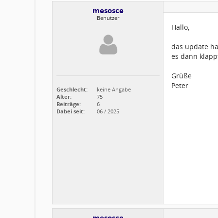
mesosce
Benutzer
Hallo,
das update hat
es dann klapp
Grüße
Peter
Geschlecht:
keine Angabe
Alter:
75
Beiträge:
6
Dabei seit:
06 / 2025
mesosce