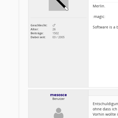
Merlin.
:magic:
Geschlecht:
Software is a b
Alter:
26
Beiträge:
1502
Dabei seit:
03 / 2005
mesosce
Benutzer
Entschuldigung
ohne dass ich
Vorhin wollte 