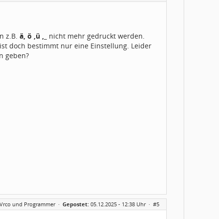
n z.B.
ä, ö ,ü ,_
nicht mehr gedruckt werden.
ist doch bestimmt nur eine Einstellung. Leider
on geben?
AVrco und Programmer
·
Gepostet:
05.12.2025 - 12:38 Uhr ·
#5