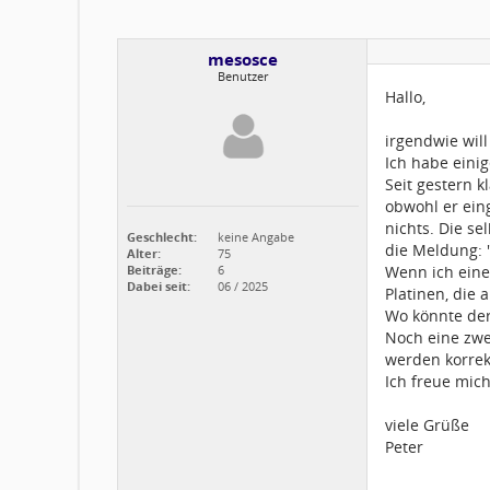
mesosce
Benutzer
Hallo,
irgendwie wil
Ich habe eini
Seit gestern 
obwohl er eing
nichts. Die s
Geschlecht:
keine Angabe
die Meldung: 
Alter:
75
Beiträge:
6
Wenn ich eine
Dabei seit:
06 / 2025
Platinen, die
Wo könnte der
Noch eine zwe
werden korrek
Ich freue mic
viele Grüße
Peter