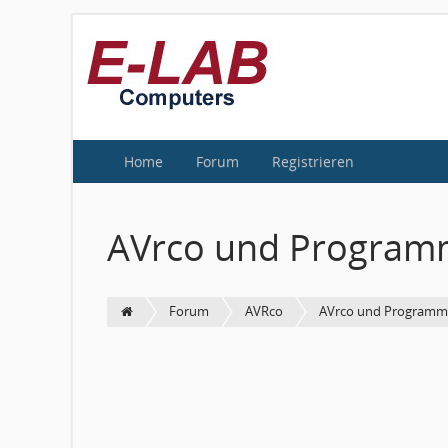
Home
Forum
Registrieren
AVrco und Program
Forum
AVRco
AVrco und Programm