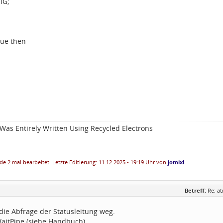
IG;
true then
Was Entirely Written Using Recycled Electrons
e 2 mal bearbeitet. Letzte Editierung: 11.12.2025 - 19:19 Uhr von
jomixl
.
Betreff:
Re: a
die Abfrage der Statusleitung weg.
WaitPipe (siehe Handbuch)