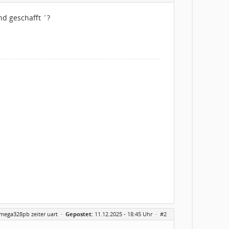
nd geschafft ´?
tmega328pb zeiter uart
·
Gepostet:
11.12.2025 - 18:45 Uhr ·
#2