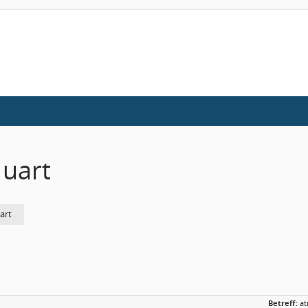
 uart
art
Betreff:
at