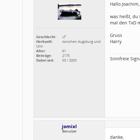
Hallo Joachim,
was heißt, du
mal den TxD m
Gruss
Geschlecht:
Harry
Herkunft:
zwischen Augsburg und
Ulm
Alter:
61
Beiträge:
2175
Sinnfreie Sign
Dabei seit:
03 / 2003
jomixl
Benutzer
danke,