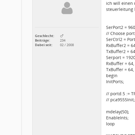
ich will einen
steuerleitung 
SerPort2 = 960
// Choose port
Geschlecht:
SerCtrl2 = Port
Beiträge:
234
Dabei seit:
02 / 2008
RxBuffer2 = 64
TxBuffer2 = 64
Serport = 1920
RxBuffer = 64,
TxBuffer = 64,
begin
InitPorts;
// portd.5 := 
// pca9555Init;
mdelay(50);
EnableInts;
loop