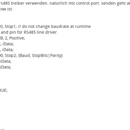
 rs485 treiber verwenden. natürlich mit control port. senden geht
low ist.
0, Stop1; // do not change baudrate at runtime
 and pin for RS485 line driver
B, 2, Positive;
, iData;
, iData;
0, Stop2; {Baud, StopBits|Parity}
 iData;
 iData;
TRUE;