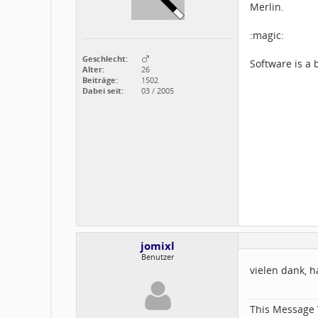
Merlin.
:magic:
Geschlecht:
Software is a b
Alter:
26
Beiträge:
1502
Dabei seit:
03 / 2005
jomixl
Benutzer
vielen dank, h
This Message 