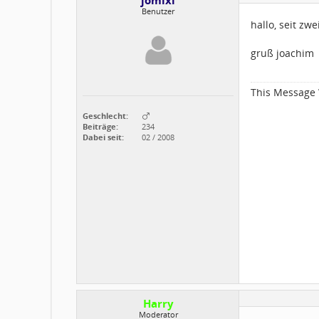
jomixl
Benutzer
hallo, seit zw
gruß joachim
This Message 
Geschlecht:
Beiträge:
234
Dabei seit:
02 / 2008
Harry
Moderator