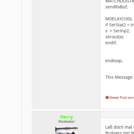
WATCHDOGTR
sendRxBuf;
MDELAY(100);
if SerStat2 = 
x := SerInp2;
serout(x);
endif;
endloop;
This Message 
Dieser Post wurd
Harry
Moderator
Laß doch mal 
Probiers mit 