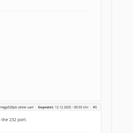
tmega328pb zeiter uart
·
Gepostet:
12.12.2025 - 00:03 Uhr ·
#5
 the 232 port.