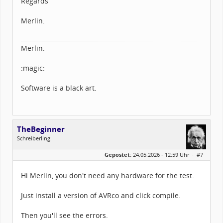
Regards
Merlin.
Merlin.
:magic:
Software is a black art.
TheBeginner
Schreiberling
Geschlecht:
keine Angabe
Gepostet:
24.05.2026 - 12:59 Uhr ·
#7
Herkunft:
Wunsiedel Bayern
Alter:
69
Beiträge:
797
Hi Merlin, you don't need any hardware for the test.
Dabei seit:
06 / 2013
Just install a version of AVRco and click compile.
Then you'll see the errors.