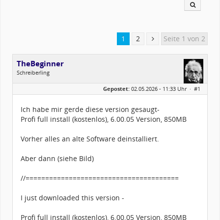
1
2
Seite 1 von 2
TheBeginner
Schreiberling
Geschlecht:
keine Angabe
Gepostet:
02.05.2026 - 11:33 Uhr ·
#1
Herkunft:
Wunsiedel Bayern
Alter:
69
Beiträge:
797
Ich habe mir gerde diese version gesaugt-
Dabei seit:
06 / 2013
Profi full install (kostenlos), 6.00.05 Version, 850MB
Vorher alles an alte Software deinstalliert.
Aber dann (siehe Bild)
//=======================================
I just downloaded this version -
Profi full install (kostenlos), 6.00.05 Version, 850MB