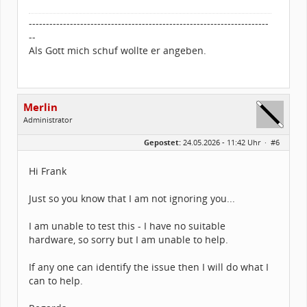
----------------------------------------------------------------------
--
Als Gott mich schuf wollte er angeben.
Merlin
Administrator
Geschlecht:
Gepostet:
24.05.2026 - 11:42 Uhr ·
#6
Alter:
26
Beiträge:
1502
Dabei seit:
03 / 2005
Hi Frank
Just so you know that I am not ignoring you...
I am unable to test this - I have no suitable
hardware, so sorry but I am unable to help.
If any one can identify the issue then I will do what I
can to help.