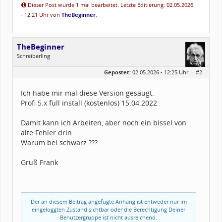
Dieser Post wurde 1 mal bearbeitet. Letzte Editierung: 02.05.2026
- 12:21 Uhr von
TheBeginner
.
TheBeginner
Schreiberling
Geschlecht:
keine Angabe
Gepostet:
02.05.2026 - 12:25 Uhr ·
#2
Herkunft:
Wunsiedel Bayern
Alter:
69
Beiträge:
797
Ich habe mir mal diese Version gesaugt.
Dabei seit:
06 / 2013
Profi 5.x full install (kostenlos) 15.04.2022
Damit kann ich Arbeiten, aber noch ein bissel von
alte Fehler drin.
Warum bei schwarz ???
Gruß Frank
Der an diesem Beitrag angefügte Anhang ist entweder nur im
eingeloggten Zustand sichtbar oder die Berechtigung Deiner
Benutzergruppe ist nicht ausreichend.