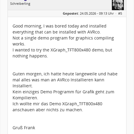
Schreiberling
Geschlecht:
keine Angabe
Gepostet:
24.05.2026 - 09:13 Uhr ·
#5
Herkunft:
Wunsiedel Bayern
Alter:
69
Beiträge:
797
Good morning, I was bored today and installed
Dabei seit:
06 / 2013
everything that can be installed with AVRco.
Not a single demo program for graphics compiling
works.
I wanted to try the XGraph_TFT800x480 demo, but
nothing happens.
Guten morgen, ich hatte heute langeweile und habe
mal alles was man an AVRco Installieren kann
Installiert.
Kein einziges Demo Programm für Grafik geht zum
Kompilieren.
Ich wollte mir das Demo XGraph_TFT800x480
anschauen aber nichts zu machen.
Gruß Frank