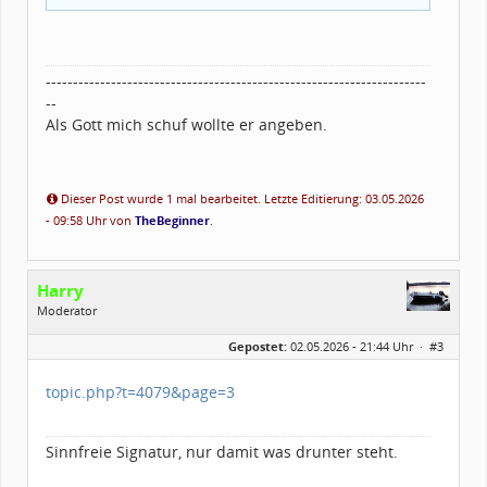
----------------------------------------------------------------------
--
Als Gott mich schuf wollte er angeben.
Dieser Post wurde 1 mal bearbeitet. Letzte Editierung: 03.05.2026
- 09:58 Uhr von
TheBeginner
.
Harry
Moderator
Geschlecht:
Gepostet:
02.05.2026 - 21:44 Uhr ·
#3
Herkunft:
zwischen Augsburg und Ulm
Alter:
61
Beiträge:
2175
topic.php?t=4079&page=3
Dabei seit:
03 / 2003
Sinnfreie Signatur, nur damit was drunter steht.