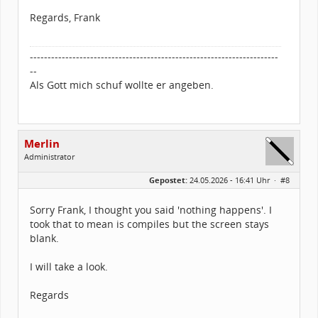
Regards, Frank
----------------------------------------------------------------------
--
Als Gott mich schuf wollte er angeben.
Merlin
Administrator
Geschlecht:
Gepostet:
24.05.2026 - 16:41 Uhr ·
#8
Alter:
26
Beiträge:
1502
Dabei seit:
03 / 2005
Sorry Frank, I thought you said 'nothing happens'. I
took that to mean is compiles but the screen stays
blank.
I will take a look.
Regards