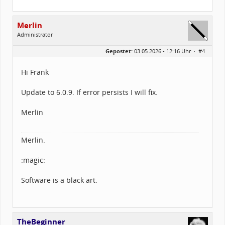
Merlin
Administrator
Geschlecht:
Gepostet:
03.05.2026 - 12:16 Uhr ·
#4
Alter:
26
Beiträge:
1502
Dabei seit:
03 / 2005
Hi Frank
Update to 6.0.9. If error persists I will fix.
Merlin
Merlin.
:magic:
Software is a black art.
TheBeginner