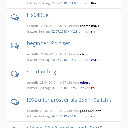
letzter Beitrag:
05.07.2010 - 11:08 Uhr
von
Kurt
Fix64Bug
erstellt:
30.06.2010 - 08:09 Uhr von
ThomasW69
letzter Beitrag:
02.07.2010 - 14:29 Uhr
von
rh
beginner: Port set
erstellt:
26.06.2010 - 16:50 Uhr von
aladin
letzter Beitrag:
28.06.2010 - 15:31 Uhr
von
Avra
shortint bug
erstellt:
25.06.2010 - 10:27 Uhr von
robert
letzter Beitrag:
26.06.2010 - 19:51 Uhr
von
rh
RX-Buffer grösser als 255 möglich ?
erstellt:
23.06.2010 - 15:06 Uhr von
phoenixfuenf
letzter Beitrag:
26.06.2010 - 14:07 Uhr
von
rh
xMega A3,A2, and A1 with PortB