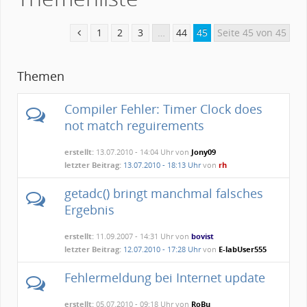
1
2
3
…
44
45
Seite 45 von 45
Themen
Compiler Fehler: Timer Clock does
not match reguirements
erstellt:
13.07.2010 - 14:04 Uhr von
Jony09
letzter Beitrag:
13.07.2010 - 18:13 Uhr
von
rh
getadc() bringt manchmal falsches
Ergebnis
erstellt:
11.09.2007 - 14:31 Uhr von
bovist
letzter Beitrag:
12.07.2010 - 17:28 Uhr
von
E-labUser555
Fehlermeldung bei Internet update
erstellt:
05.07.2010 - 09:18 Uhr von
RoBu