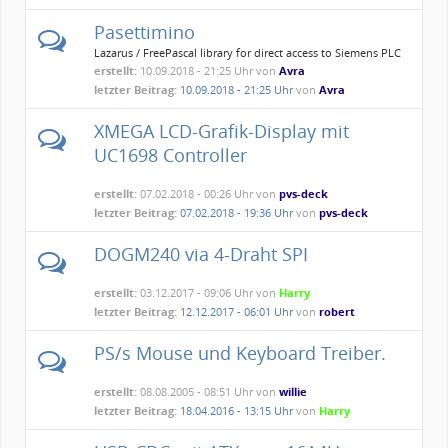
Pasettimino
Lazarus / FreePascal library for direct access to Siemens PLC
S7 200/300/400/1200/1500/LOGO
erstellt:
10.09.2018 - 21:25 Uhr von
Avra
letzter Beitrag:
10.09.2018 - 21:25 Uhr
von
Avra
XMEGA LCD-Grafik-Display mit
UC1698 Controller
erstellt:
07.02.2018 - 00:26 Uhr von
pvs-deck
letzter Beitrag:
07.02.2018 - 19:36 Uhr
von
pvs-deck
DOGM240 via 4-Draht SPI
erstellt:
03.12.2017 - 09:06 Uhr von
Harry
letzter Beitrag:
12.12.2017 - 06:01 Uhr
von
robert
PS/s Mouse und Keyboard Treiber.
erstellt:
08.08.2005 - 08:51 Uhr von
willie
letzter Beitrag:
18.04.2016 - 13:15 Uhr
von
Harry